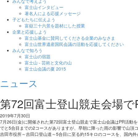
みんなで考えよう
富士山インタビュー
著名人による応援メッセージ
子どもたちに伝えよう
富嶽三十六景を題材にした授業
企業と応援しよう
富士山基金に賛同してくださる企業のみなさま
富士山世界遺産国民会議の活動を応援してください
みんなで知ろう
富士山の宿題
富士山 - 芸術と文化の山
富士山会議の夏 2015
ニュース
第72回富士登山競走会場で
2019年7月30日
7月26日(金)に開催された第72回富士登山競走で富士山会議はPR活
でと5合目までの2コースがありますが、早朝に降った雨の影響で山頂
吉田市役所～吉田口登山道～5合目に至る約15キロのコースを、国内外か