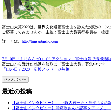
富士山大賞2020は、世界文化遺産富士山を詠んだ短歌のコ
ご応募してみませんか。主催：富士山大賞実行委員会 後援
詳しくは、
http://fujisantaisho.com
7月10日「ふじさんゼロゴミアクション」富士山麓で清掃活動
富士山から受けた感動を短歌に「富士山大賞」募集中です
「山の日」2020 応援メッセージ募集
バックナンバー
最近の投稿
【富士山インタビュー】notori堀内茂一郎・浩平さん
【富士山インタビュー】浦郷敬さんの記事をアップしま