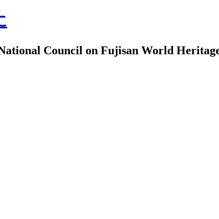
に
uncil on Fujisan World Heritag