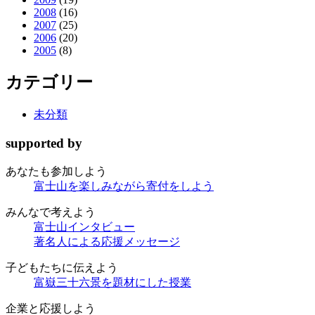
2008
(16)
2007
(25)
2006
(20)
2005
(8)
カテゴリー
未分類
supported by
あなたも
参加しよう
富士山を楽しみながら
寄付をしよう
みんなで
考えよう
富士山インタビュー
著名人による応援メッセージ
子どもたちに
伝えよう
富嶽三十六景を題材にした授業
企業と
応援しよう