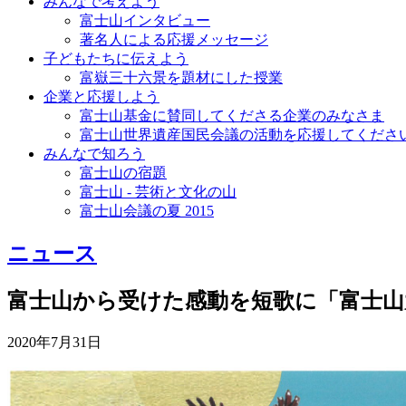
みんなで考えよう
富士山インタビュー
著名人による応援メッセージ
子どもたちに伝えよう
富嶽三十六景を題材にした授業
企業と応援しよう
富士山基金に賛同してくださる企業のみなさま
富士山世界遺産国民会議の活動を応援してくださ
みんなで知ろう
富士山の宿題
富士山 - 芸術と文化の山
富士山会議の夏 2015
ニュース
富士山から受けた感動を短歌に「富士山
2020年7月31日