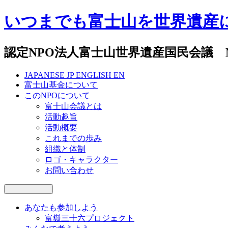
いつまでも富士山を世界遺産
認定NPO法人富士山世界遺産国民会議 National Co
JAPANESE
JP
ENGLISH
EN
富士山基金について
このNPOについて
富士山会議とは
活動趣旨
活動概要
これまでの歩み
組織と体制
ロゴ・キャラクター
お問い合わせ
あなたも参加しよう
富嶽三十六プロジェクト