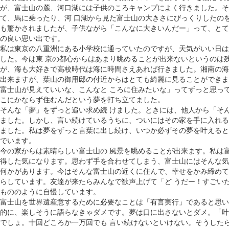
が、富士山の麓、河口湖には子供のころキャンプによく行きました。そ
て、馬に乗ったり、河 口湖から見た富士山の大きさにびっくりしたの
も驚かされましたが、子供ながら「こんなに大きいんだー」って、とて
の良い思い出です。
私は東京の八重洲にある小学校に通っていたのですが、天気がいい日は
した。今は東 京の都心からはあまり眺めることが出来ないというのは
が、海も大好きで高校時代は海に時間さえあれば行きました。湘南の海
出来ますが、葉山の御用邸の付近からはとても綺麗に見ることができま
富士山が見えていいな、こんなと ころに住みたいな」ってずっと思っ
こにかならず住むんだという夢を打ち立てました。
そんな「夢」をずっと追い求め続 けました。ときには、他人から「そ
ました。しかし、言い続けているうちに、ついにはその家を手に入れる
ました。私は夢をずっと言葉に出し続け、いつか必ずその夢を叶えると
でいます。
今の家からは素晴らしい富士山の 風景を眺めることが出来ます。私は
得した気になります。思わず手を合わせてしまう、富士山にはそんな気
何かがあります。今はそんな富士山の近くに住んで、幸せをかみ締めて
らしています。友達が来たらみんなで歓声上げて「ど うだー！すごい
もののように自慢しています。
富士山を世界遺産意するために必要なことは「有言実行」であると思い
的に、楽しそうに語らなきゃダメです。夢は口に出さないとダメ。「叶
でしょ。十回どころか一万回でも 言い続けないといけない。そうした