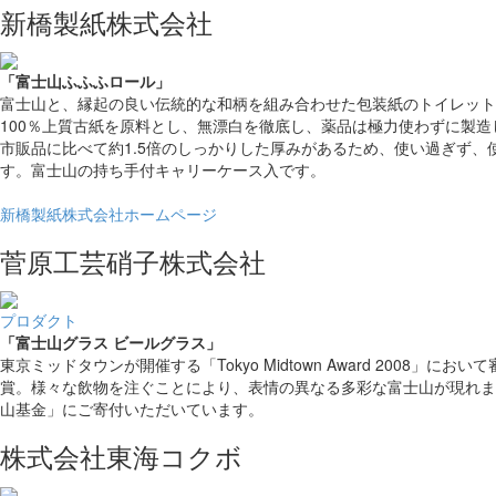
新橋製紙株式会社
「富士山ふふふロール」
富士山と、縁起の良い伝統的な和柄を組み合わせた包装紙のトイレット
100％上質古紙を原料とし、無漂白を徹底し、薬品は極力使わずに製造し
市販品に比べて約1.5倍のしっかりした厚みがあるため、使い過ぎず、
す。富士山の持ち手付キャリーケース入です。
新橋製紙株式会社ホームページ
菅原工芸硝子株式会社
プロダクト
「富士山グラス
ビールグラス」
東京ミッドタウンが開催する「Tokyo Midtown Award 2008」に
賞。様々な飲物を注ぐことにより、表情の異なる多彩な富士山が現れま
山基金」にご寄付いただいています。
株式会社東海コクボ