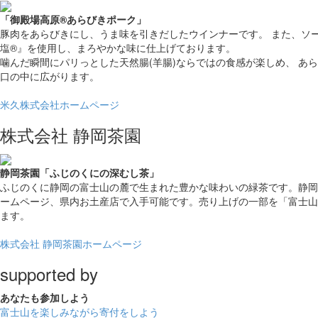
「御殿場高原®
あらびきポーク
」
豚肉をあらびきにし、うま味を引きだしたウインナーです。 また、ソ
塩®』を使用し、まろやかな味に仕上げております。
噛んだ瞬間にパリっとした天然腸(羊腸)ならではの食感が楽しめ、 あ
口の中に広がります。
米久株式会社ホームページ
株式会社 静岡茶園
静岡茶園
「ふじのくにの深むし茶」
ふじのくに静岡の富士山の麓で生まれた豊かな味わいの緑茶です。静岡
ームページ、県内お土産店で入手可能です。売り上げの一部を「富士山
ます。
株式会社 静岡茶園ホームページ
supported by
あなたも
参加しよう
富士山を楽しみながら
寄付をしよう