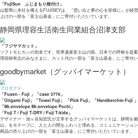
「FujiSun
ふじまもり根付け」
山梨県に本社を構えるFUJISEYは、『思い出と夢の心を皆様に』が経
上げの一部を「富士山基金」にご寄付いただいています。
静岡県理容生活衛生同業組合沼津支部
「フジヤマカット」
ソフトモヒカンの別名です。世界遺産富士山の国、日本での呼称を提案
理容師有志のみなさまに、カット代の一部を「富士山基金」にご寄付い
goodbymarket
（グッバイマーケット）
プロダクト
「Fusen - Fuji 」
「case 3776」
「Origami Fuji」
「Towel Fuji」
「Pick Fuji」
「Handkerchie-Fuji 
「Mt.envelope Mt.envelope Pochi」
「Fuji T / Fuji T-DRY / Fuji T-kids」
デザイナー・池ヶ谷知宏氏が主宰するグッバイマーケットは、静岡を拠
山」をモチーフに、人と人の間をふわっと埋める、コミュニケーション
商品の売り上げの一部を「富士山基金」にご寄付いただいています。