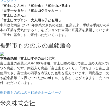
プロダクト
「富士山けん玉」
「富士傘」
「富士山だるま」
「日本一かるた」
「富士山クラッカー 」
「富士山ふきん」
「富士山エプロン
大人用＆子ども用 」
中川政七商店は1716年創業の奈良の老舗。創業以来、手績み手織りの
本の工芸を元気にする！」をビジョンに全国に直営店を展開しています
「富士山基金」にご寄付いただいています。
裾野市もののふの里銘酒会
本格茶焼酎
「富士山すその三七七六」
富士山麓の茶葉と米を100％使用、富士山麓の蔵元で富士山の伏流水
ワン商品」です。陶器入り商品「富士山とっくり」「おちょうし富士山
使用でき、富士山の四季を表現した色彩を揃えています。両商品は、文
や記念品等「世界で一つだけのボトル」を作ることができます。売上の
付いただいています。
裾野市もののふの里銘酒会ホームページ
米久株式会社