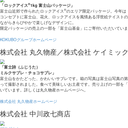
®
「ロックアイス
1kg 富士山パッケージ」
®
富士山近郊で作られたロックアイス
のエリア限定パッケージ。今年は
コンセプトに富士山、花火、ロックアイスを風情ある浮世絵テイストの
ながらきらびやかで楽しげなデザインに。
限定パッケージの売上の一部を「富士山基金」にご寄付いただいていま
KOKUBOグループホームページ
株式会社 丸久物産／
株式会社 ケイミッ
「富士詩（ふじうた）
ミルクサブレ・
チョコサブレ」
富士山をかたどった、かわいいサブレです。箱の写真は富士山写真の第
って撮影されました。食べて美味しいお土産です。売り上げの一部を「
いています。詳しくは丸久物産ホームページへ。
株式会社 丸久物産ホームページ
株式会社 中川政七商店