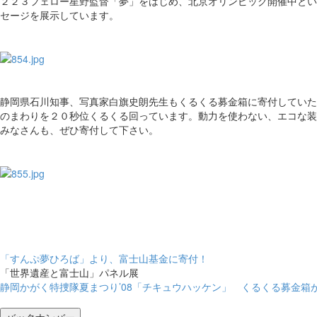
２２３フェロー星野監督「夢」をはじめ、北京オリンピック開催中とい
セージを展示しています。
静岡県石川知事、写真家白旗史朗先生もくるくる募金箱に寄付していた
のまわりを２０秒位くるくる回っています。動力を使わない、エコな装
みなさんも、ぜひ寄付して下さい。
「すんぷ夢ひろば」より、富士山基金に寄付！
「世界遺産と富士山」パネル展
静岡かがく特捜隊夏まつり’08「チキュウハッケン」 くるくる募金箱