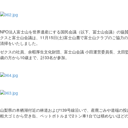
NPO法人富士山を世界遺産にする国民会議（以下、冨士山会議）の協
クスと富士山会議は、11月15日(土)富士山麓で富士山クラブのご協力
清掃をいたしました。
ゼクスの社員、余暇厚生文化財団、富士山会議 小田運営委員長、太田監
歳の方から10歳まで、計33名が参加。
山梨県の本栖湖付近の林道および139号線沿いで、産廃ごみや道端の投
粗大ゴミから空き缶、ペットボトルまで2トン車1台では積めないほど