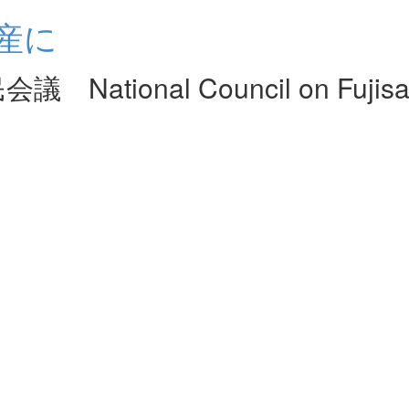
産に
nal Council on Fujisan W