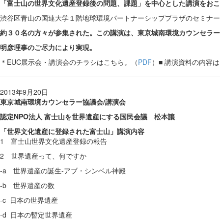
「富士山の世界文化遺産登録後の問題、課題」を中心とした講演をおこ
渋谷区青山の国連大学１階地球環境パートナーシッププラザのセミナー
約３０名の方々が参集された。この講演は、
東京城南環境カウンセラー
明彦理事のご尽力
により実現。
＊EUC展示会・講演会のチラシはこちら。（
PDF
）■ 講演資料の内容
2013年9月20日
東京城南環境カウンセラー協議会/講演会
認定NPO法人 富士山を世界遺産にする国民会議 松本讓
「世界文化遺産に登録された富士山」講演内容
1 富士山世界文化遺産登録の報告
2 世界遺産って、何ですか
-a 世界遺産の誕生‐アブ・シンベル神殿
-b 世界遺産の数
-c 日本の世界遺産
-d 日本の暫定世界遺産