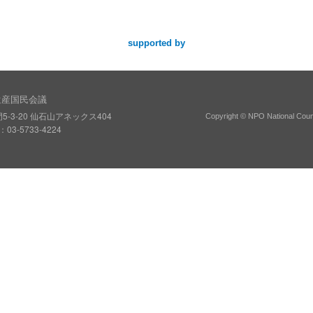
supported by
遺産国民会議
5-3-20 仙石山アネックス404
Copyright © NPO National Counci
03-5733-4224