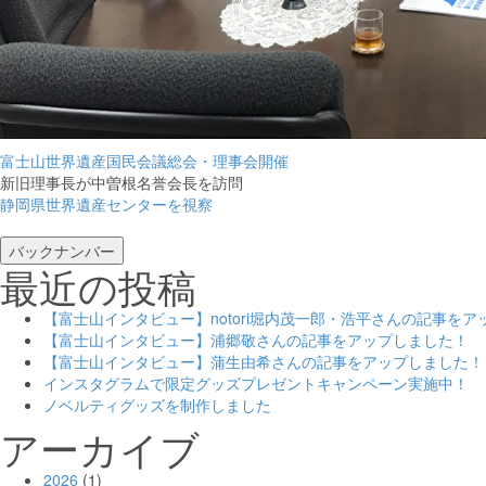
富士山世界遺産国民会議総会・理事会開催
新旧理事長が中曽根名誉会長を訪問
静岡県世界遺産センターを視察
バックナンバー
最近の投稿
【富士山インタビュー】notori堀内茂一郎・浩平さんの記事を
【富士山インタビュー】浦郷敬さんの記事をアップしました！
【富士山インタビュー】蒲生由希さんの記事をアップしました！
インスタグラムで限定グッズプレゼントキャンペーン実施中！
ノベルティグッズを制作しました
アーカイブ
2026
(1)