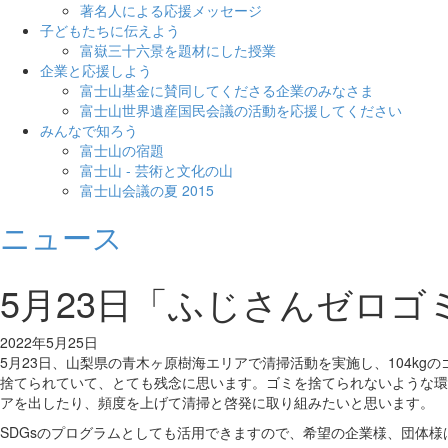
著名人による応援メッセージ
子どもたちに伝えよう
富嶽三十六景を題材にした授業
企業と応援しよう
富士山基金に賛同してくださる企業のみなさま
富士山世界遺産国民会議の活動を応援してください
みんなで知ろう
富士山の宿題
富士山 - 芸術と文化の山
富士山会議の夏 2015
ニュース
5月23日「ふじさんゼロ
2022年5月25日
5月23日、山梨県の青木ヶ原樹海エリアで清掃活動を実施し、104k
捨てられていて、とても残念に思います。ゴミを捨てられないような環
アを出したり、頻度を上げて清掃と啓発に取り組みたいと思います。
SDGsのプログラムとしても活用できますので、希望の企業様、団体様はご連