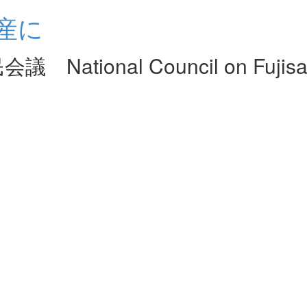
産に
nal Council on Fujisan W