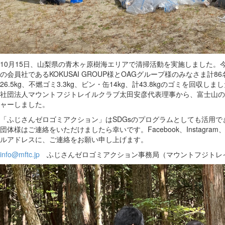
10月15日、山梨県の青木ヶ原樹海エリアで清掃活動を実施しました。
の会員社であるKOKUSAI GROUP様とOAGグループ様のみなさま計
26.5kg、不燃ゴミ3.3kg、ビン・缶14kg、計43.8kgのゴミを回収
社団法人マウントフジトレイルクラブ太田安彦代表理事から、富士山の
ャーしました。
「ふじさんゼロゴミアクション」はSDGsのプログラムとしても活用
団体様はご連絡をいただけましたら幸いです。Facebook、Instagram、
ルアドレスに、ご連絡をお願い申し上げます。
info@mftc.jp
ふじさんゼロゴミアクション事務局（マウントフジトレ