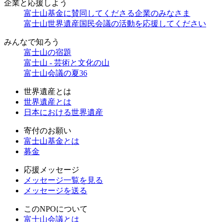
企業と
応援しよう
富士山基金に賛同してくださる企業のみなさま
富士山世界遺産国民会議の活動を応援してください
みんなで
知ろう
富士山の宿題
富士山 - 芸術と文化の山
富士山会議の夏36
世界遺産とは
世界遺産とは
日本における世界遺産
寄付のお願い
富士山基金とは
募金
応援メッセージ
メッセージ一覧を見る
メッセージを送る
このNPOについて
富士山会議とは