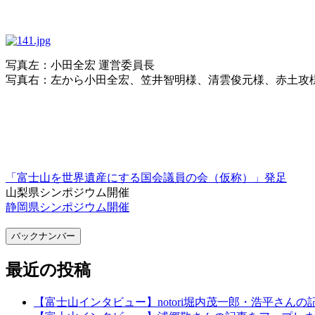
写真左：小田全宏 運営委員長
写真右：左から小田全宏、笠井智明様、清雲俊元様、赤土攻
「富士山を世界遺産にする国会議員の会（仮称）」発足
山梨県シンポジウム開催
静岡県シンポジウム開催
バックナンバー
最近の投稿
【富士山インタビュー】notori堀内茂一郎・浩平さん