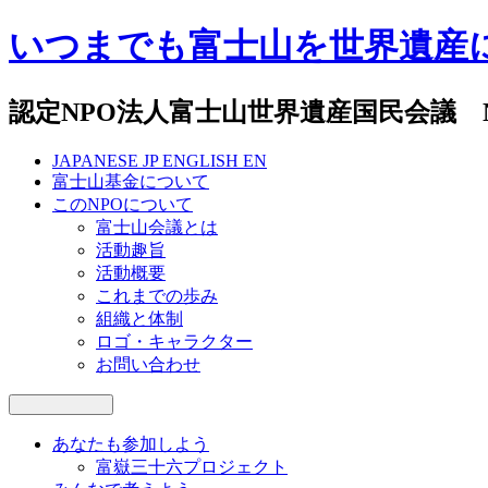
いつまでも富士山を世界遺産
認定NPO法人富士山世界遺産国民会議 National Co
JAPANESE
JP
ENGLISH
EN
富士山基金について
このNPOについて
富士山会議とは
活動趣旨
活動概要
これまでの歩み
組織と体制
ロゴ・キャラクター
お問い合わせ
あなたも参加しよう
富嶽三十六プロジェクト