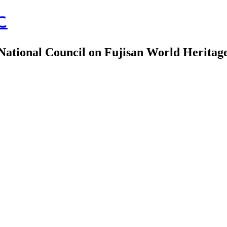
に
uncil on Fujisan World Heritag