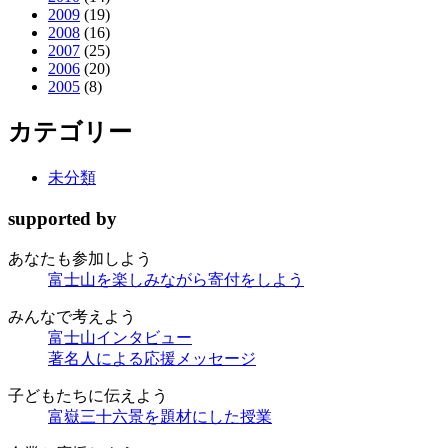
2009
(19)
2008
(16)
2007
(25)
2006
(20)
2005
(8)
カテゴリー
未分類
supported by
あなたも
参加しよう
富士山を楽しみながら
寄付をしよう
みんなで
考えよう
富士山インタビュー
著名人による応援メッセージ
子どもたちに
伝えよう
富嶽三十六景を題材にした授業