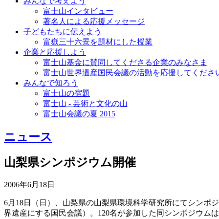
みんなで考えよう
富士山インタビュー
著名人による応援メッセージ
子どもたちに伝えよう
富嶽三十六景を題材にした授業
企業と応援しよう
富士山基金に賛同してくださる企業のみなさま
富士山世界遺産国民会議の活動を応援してくださ
みんなで知ろう
富士山の宿題
富士山 - 芸術と文化の山
富士山会議の夏 2015
ニュース
山梨県シンポジウム開催
2006年6月18日
6月18日（日）、山梨県の山梨県環境科学研究所にてシンポ
界遺産にする国民会議）。120名が参加した同シンポジウム