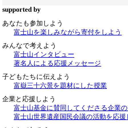
supported by
あなたも
参加しよう
富士山を楽しみながら
寄付をしよう
みんなで
考えよう
富士山インタビュー
著名人による応援メッセージ
子どもたちに
伝えよう
富嶽三十六景を題材にした授業
企業と
応援しよう
富士山基金に賛同してくださる企業
富士山世界遺産国民会議の活動を応援