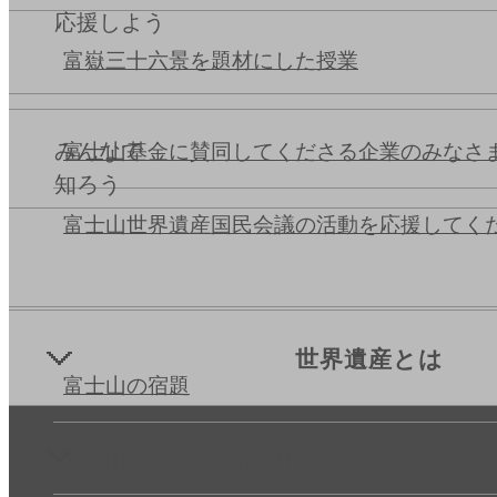
応援しよう
富嶽三十六景を題材にした授業
みんなで
富士山基金に賛同してくださる企業のみなさ
知ろう
富士山世界遺産国民会議の活動を応援してく
世界遺産とは
富士山の宿題
寄付のお願い
富士山 - 芸術と文化の山