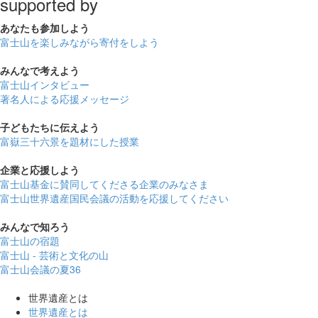
supported by
あなたも
参加しよう
富士山を楽しみながら
寄付をしよう
みんなで
考えよう
富士山インタビュー
著名人による応援メッセージ
子どもたちに
伝えよう
富嶽三十六景を題材にした授業
企業と
応援しよう
富士山基金に賛同してくださる企業のみなさま
富士山世界遺産国民会議の活動を応援してください
みんなで
知ろう
富士山の宿題
富士山 - 芸術と文化の山
富士山会議の夏36
世界遺産とは
世界遺産とは