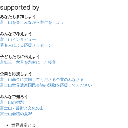
supported by
あなたも
参加しよう
富士山を楽しみながら
寄付をしよう
みんなで
考えよう
富士山インタビュー
著名人による応援メッセージ
子どもたちに
伝えよう
富嶽三十六景を題材にした授業
企業と
応援しよう
富士山基金に賛同してくださる企業のみなさま
富士山世界遺産国民会議の活動を応援してください
みんなで
知ろう
富士山の宿題
富士山 - 芸術と文化の山
富士山会議の夏36
世界遺産とは