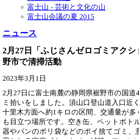
富士山 - 芸術と文化の山
富士山会議の夏 2015
ニュース
2月27日「ふじさんゼロゴミアク
野市で清掃活動
2023年3月1日
2月27日に富士南麓の静岡県裾野市の国道4
ミ拾いをしました。須山口登山道入口近
十里木方面へ約1キロの区間、交通量が多
も目立つ場所です。空き缶、ペットボト
器やパンのポリ袋などのポイ捨てゴミ、