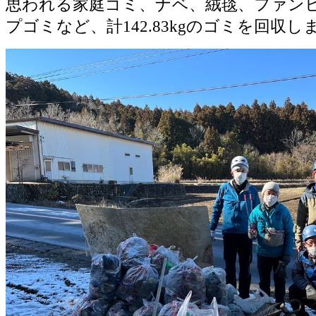
思われる家庭ゴミ、ナベ、絨毯、ファン
プゴミなど、計142.83kgのゴミを回収し