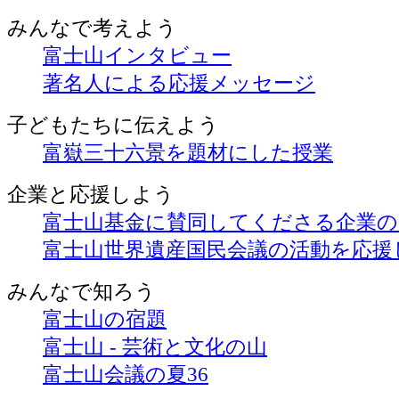
みんなで
考えよう
富士山インタビュー
著名人による応援メッセージ
子どもたちに
伝えよう
富嶽三十六景を題材にした授業
企業と
応援しよう
富士山基金に賛同してくださる企業
富士山世界遺産国民会議の活動を応援
みんなで
知ろう
富士山の宿題
富士山 - 芸術と文化の山
富士山会議の夏36