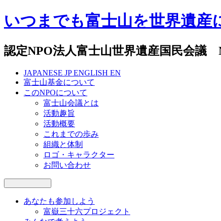
いつまでも富士山を世界遺産
認定NPO法人富士山世界遺産国民会議 National Co
JAPANESE
JP
ENGLISH
EN
富士山基金について
このNPOについて
富士山会議とは
活動趣旨
活動概要
これまでの歩み
組織と体制
ロゴ・キャラクター
お問い合わせ
あなたも参加しよう
富嶽三十六プロジェクト