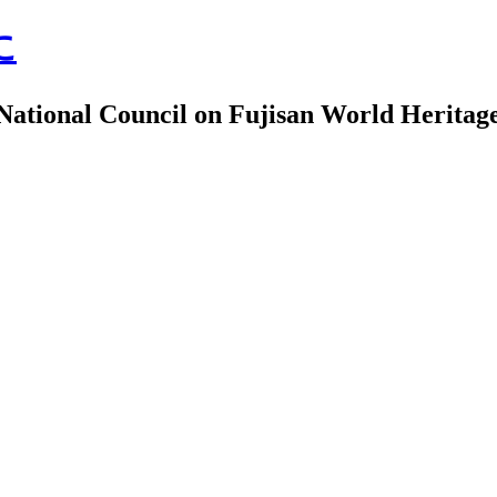
に
uncil on Fujisan World Heritag