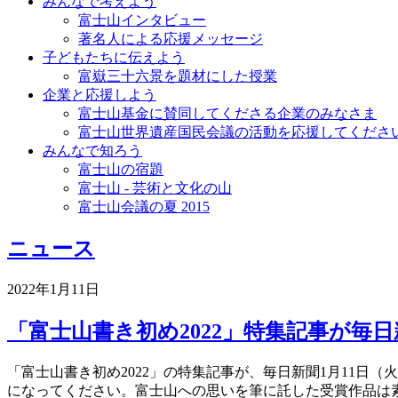
みんなで考えよう
富士山インタビュー
著名人による応援メッセージ
子どもたちに伝えよう
富嶽三十六景を題材にした授業
企業と応援しよう
富士山基金に賛同してくださる企業のみなさま
富士山世界遺産国民会議の活動を応援してくださ
みんなで知ろう
富士山の宿題
富士山 - 芸術と文化の山
富士山会議の夏 2015
ニュース
2022年1月11日
「富士山書き初め2022」特集記事が毎
「富士山書き初め2022」の特集記事が、毎日新聞1月11日
になってください。富士山への思いを筆に託した受賞作品は